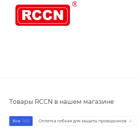
Товары RCCN в нашем магазине
Все
102
Оплетка гибкая для защиты проводников
4