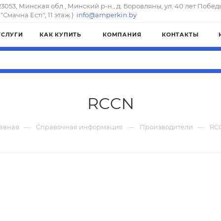
23053, Минская обл., Минский р-н., д. Боровляны, ул. 40 лет Побед
"Смачна Естi", 11 этаж.)
info@amperkin.by
УСЛУГИ
КАК КУПИТЬ
КОМПАНИЯ
КОНТАКТЫ
RCCN
—
—
—
лавная
Справочная информация
Производители
RC