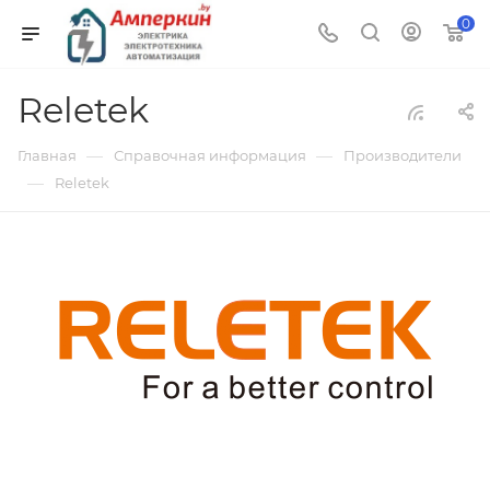
0
Reletek
—
—
Главная
Справочная информация
Производители
—
Reletek