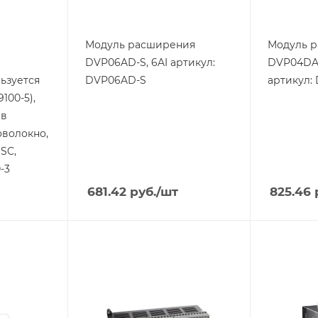
Вес, кг
Вес, кг
0.158
0.158
Модуль расширения
Модуль 
DVP06AD-S, 6AI артикул:
DVP04DA-
ьзуется
DVP06AD-S
артикул:
100-5),
 в
волокно,
 SC,
-3
681.42
руб.
/шт
825.46
Тип изделия
Тип издели
контроллер
контролл
Линейка продукции
Линейка п
DVP-ES
AS
Тип напряжения
Тип напря