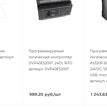
VAC
VDC
Способ крепления
Способ кр
на DIN-рейку
на DIN-р
Степень защиты
Встроенны
IP20
интерфейс 
USB, 2xRS
Дисплей
Ethernet
нет
Порт Ether
Да
ния
Программируемый
Програм
артикул:
логический контроллер
логическ
DVP40ES200T, 24DI, 16TO
AS320P-B,
артикул: DVP40ES200T
24VDC, 12
USB, micr
артикул:
989.20
руб.
/шт
1 243.6