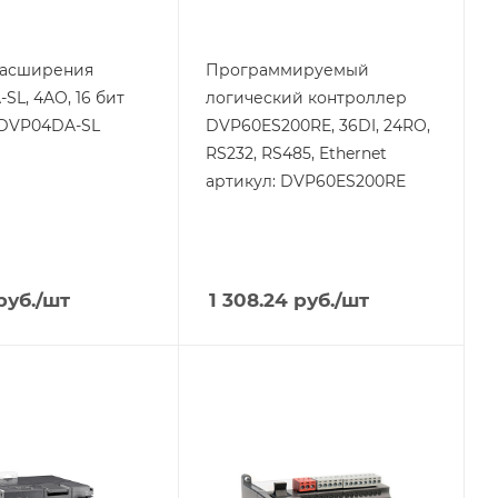
нет
Порт Ethernet
расширения
Программируемый
Да
SL, 4AO, 16 бит
логический контроллер
 DVP04DA-SL
DVP60ES200RE, 36DI, 24RO,
RS232, RS485, Ethernet
артикул: DVP60ES200RE
руб.
/шт
1 308.24
руб.
/шт
я
Тип изделия
ер
контроллер
родукции
Линейка продукции
DVP-ES
жения
Тип напряжения