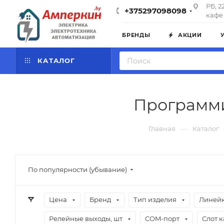
РБ, 2
+375297098098
кафе 
БРЕНДЫ
АКЦИИ
КАТАЛОГ
Программи
—
Главная
Каталог
По популярности (убывание)
Цена
Бренд
Тип изделия
Линейк
Релейные выходы, шт
COM-порт
Слот 