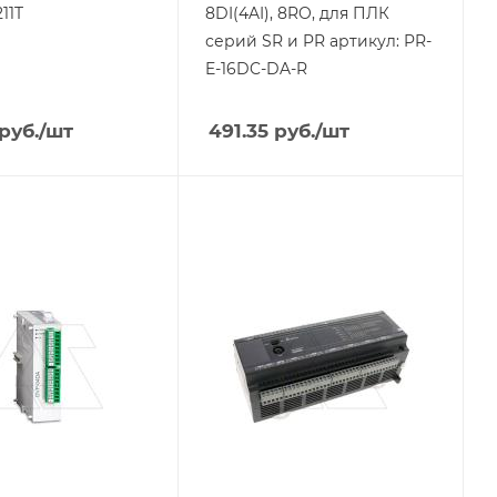
11T
8DI(4AI), 8RO, для ПЛК
серий SR и PR артикул: PR-
E-16DC-DA-R
руб.
/шт
491.35
руб.
/шт
я
Тип изделия
контроллер
ния
Линейка продукции
DVP-ES
родукции
Тип напряжения
VAC
жения
Способ крепления
на DIN-рейку
епления
ейку
Степень защиты
IP20
ащиты
Дисплей