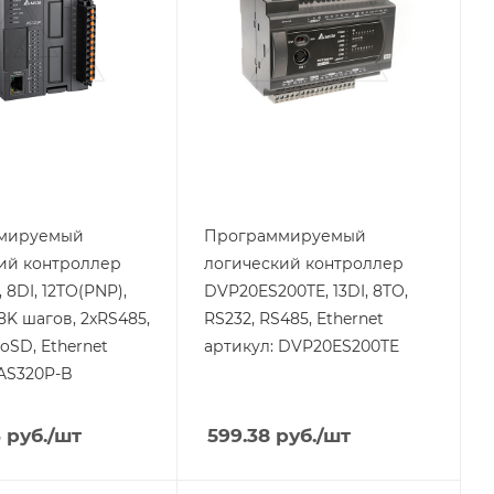
VAC
епления
Способ крепления
ейку
на DIN-рейку
й
Степень защиты
IP20
связи
-485,
Дисплей
нет
net
Порт Ethernet
мируемый
Программируемый
Да
ий контроллер
логический контроллер
 8DI, 12TO(PNP),
DVP20ES200TE, 13DI, 8TO,
8K шагов, 2xRS485,
RS232, RS485, Ethernet
oSD, Ethernet
артикул: DVP20ES200TE
 AS320P-B
3
руб.
/шт
599.38
руб.
/шт