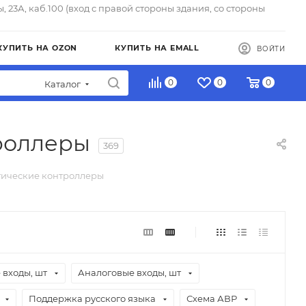
ы, 23А, каб.100 (вход с правой стороны здания, со стороны
КУПИТЬ НА OZON
КУПИТЬ НА EMALL
ВОЙТИ
0
0
0
Каталог
роллеры
369
ические контроллеры
 входы, шт
Аналоговые входы, шт
Поддержка русского языка
Схема АВР