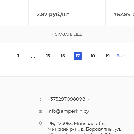
2.87
руб.
/шт
752.89
р
ПОКАЗАТЬ ЕЩЕ
1
15
16
17
18
19
Все
+375297098098
info@amperkin.by
РБ, 223053, Минская обл.,
Минский р-н., д. Боровляны, ул.