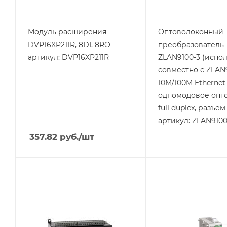
Модуль расширения
Оптоволоконный
DVP16XP211R, 8DI, 8RO
преобразователь
артикул: DVP16XP211R
ZLAN9100-3 (испол
совместно с ZLAN9
10M/100M Ethernet
одномодовое опто
full duplex, разъем
артикул: ZLAN9100
357.82
руб.
/шт
Тип изделия
Тип изделия
контроллер
модуль
расширения
Линейка продукции
DVP-ES
Линейка продукции
DVP
Тип напряжения