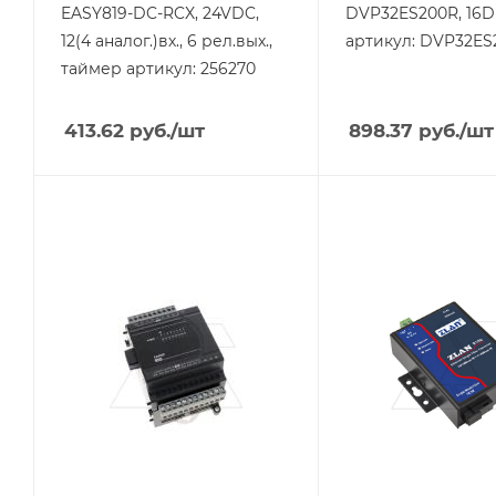
EASY819-DC-RCX, 24VDC,
DVP32ES200R, 16DI
12(4 аналог.)вх., 6 рел.вых.,
артикул: DVP32ES
таймер артикул: 256270
413.62
руб.
/шт
898.37
руб.
/шт
Тип изделия
Тип напряжения
модуль
VDC
расширения
Порт Ethernet
Да
Линейка продукции
DVP-ES
Тип напряжения
VDC
Способ крепления
на DIN-рейку
Степень защиты
IP20