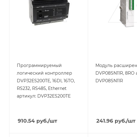
VAC
Тип напряжения
VDC
Способ крепления
на DIN-рейку
Способ крепления
на DIN-рейку
Степень защиты
IP20
Степень защиты
IP20
Дисплей
нет
Вес, кг
0.136
Порт Ethernet
Программируемый
Модуль расшире
Да
логический контроллер
DVP08SN11R, 8RO 
DVP32ES200TE, 16DI, 16TO,
DVP08SN11R
RS232, RS485, Ethernet
артикул: DVP32ES200TE
910.54
руб.
/шт
241.96
руб.
/шт