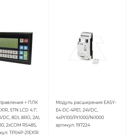
я
Тип изделия
модуль
ния+ПЛК
расширения
родукции
Линейка продукции
EASYE4
ащиты
Тип напряжения
VDC
Способ крепления
на DIN-рейку
й
Степень защиты
IP20
связи
S485
net
правления + ПЛК
Модуль расширения EASY-
X1R, STN LCD 4.1",
E4-DC-4PE1, 24VDC,
VDC, 8DI, 8RO, 2AI,
4xPt100/Pt1000/Ni1000
00, 2xCOM RS485,
артикул: 197224
кул: TP04P-21EX1R