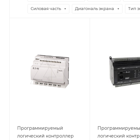
Силовая часть
Диагональ экрана
Тип 
Тип изделия
Тип изделия
контроллер
контроллер
Линейка продукции
Линейка продукции
EASY
DVP-ES
Вес, кг
Тип напряжения
0.388
VAC
Дисплей
Способ крепления
нет
на DIN-рейку
Степень защиты
IP20
Дисплей
нет
Программируемый
Программируем
логический контроллер
логический конт