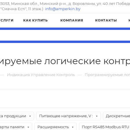
23053, Минская обл., Минский р-н., д. Боровляны, ул. 40 лет Побед
"Смачна Естi", 11 этаж.)
info@amperkin.by
УСЛУГИ
КАК КУПИТЬ
КОМПАНИЯ
КОНТАКТЫ
руемые логические конт
—
—
Индикация Управление Контроль
Программируемые лог
а продукции
Питающее напряжение, V :
Дискретные
карты памяти
Расширяемость
Порт RS485 Modbus RTU