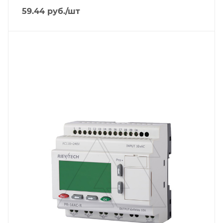
59.44
руб.
/шт
Тип изделия
контроллер
Линейка продукции
PR
Тип напряжения
VAC
Способ крепления
на DIN-рейку/на панель
Степень защиты
IP20
Вес, кг
0.4
Встроенный интерфейс связи
RS-232/RS-485, RS-485