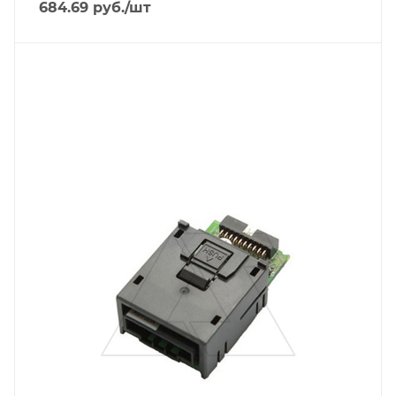
684.69
руб.
/шт
Тип изделия
модуль расширения
Линейка продукции
AS
Тип напряжения
VDC
Способ крепления
на DIN-рейку