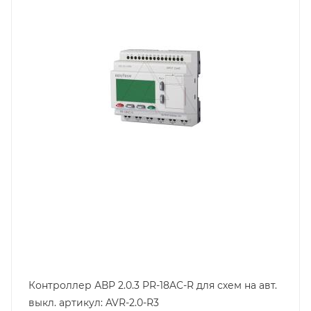
Способ крепления
на DIN-рейку/на панель
Степень защиты
IP20
Вес, кг
0.4
Дисплей
да
Контроллер АВР 2.0.3 PR-18AC-R для схем на авт.
выкл. артикул: AVR-2.0-R3