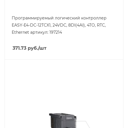
Программируемый логический контроллер
EASY-E4-DC-12TCX1, 24VDC, 8DI(4AI), 4TO, RTC,
Ethernet артикул: 197214
371.73
руб.
/шт
Тип изделия
модуль расширения
Линейка продукции
AS
Тип напряжения
VDC
Способ крепления
на DIN-рейку