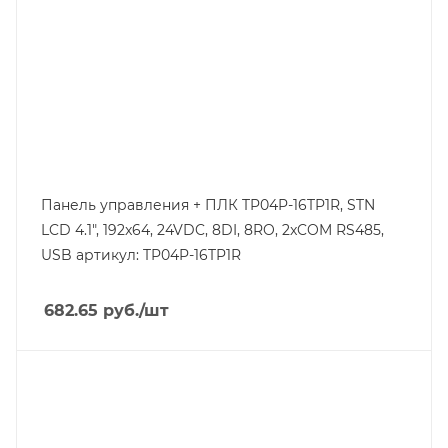
Панель управления + ПЛК TP04P-16TP1R, STN
LCD 4.1", 192x64, 24VDC, 8DI, 8RO, 2xCOM RS485,
USB артикул: TP04P-16TP1R
682.65
руб.
/шт
Тип изделия
панель управления+ПЛК
Линейка продукции