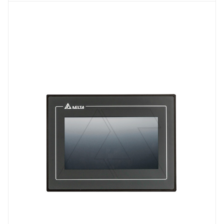
Тип изделия
панель оператора
Линейка продукции
DOP-100
Степень защиты
IP65
Вес, кг
0.97
Встроенный интерфейс связи
USB, 3 x RS232 / RS422 / RS485
Порт Ethernet
Нет