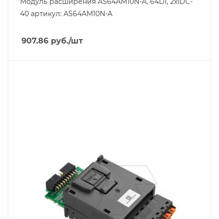
Модуль расширения AS64AM10N-A, 64DI, 2хIDC-
40 артикул: AS64AM10N-A
907.86
руб.
/шт
Тип изделия
модуль расширения
Линейка продукции
AS
Тип напряжения
VDC
Способ крепления
на DIN-рейку
Встроенный интерфейс связи
RS-485