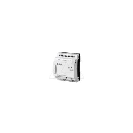
Линейка продукции
EASYE4
Тип напряжения
VDC
Способ крепления
на DIN-рейку
Степень защиты
IP20
Дисплей
нет
Порт Ethernet
Да