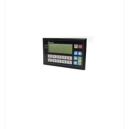
TP04P
Степень защиты
IP66
Вес, кг
0.432
Встроенный интерфейс связи
USB, 2xRS485
Порт Ethernet
Нет