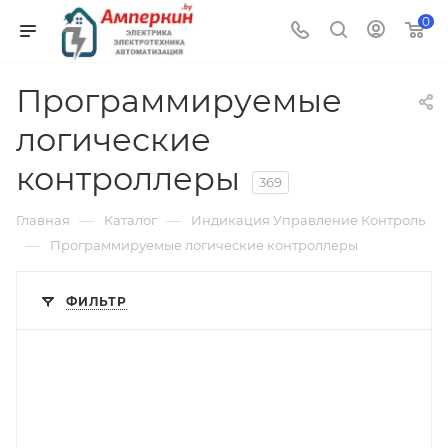
0
Программируемые
логические
контроллеры
369
—
—
Главная
Каталог
Индикация Управление Контроль
—
Программируемые логические контроллеры
ФИЛЬТР
Тип изделия
контроллер
Линейка продукции
AS