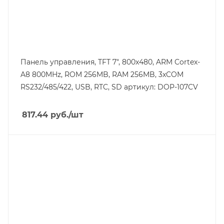
Панель управления, TFT 7", 800x480, ARM Cortex-
A8 800MHz, ROM 256MB, RAM 256MB, 3xCOM
RS232/485/422, USB, RTC, SD артикул: DOP-107CV
817.44
руб.
/шт
Тип изделия
модуль расширения
Линейка продукции
AS
Тип напряжения
VDC