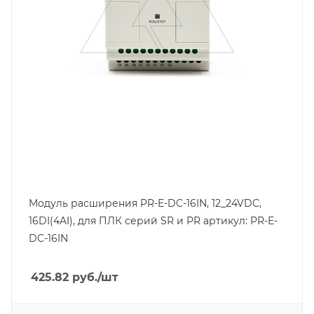
Вес, кг
0.2
Модуль расширения PR-E-DC-16IN, 12_24VDC,
16DI(4AI), для ПЛК серий SR и PR артикул: PR-E-
DC-16IN
425.82
руб.
/шт