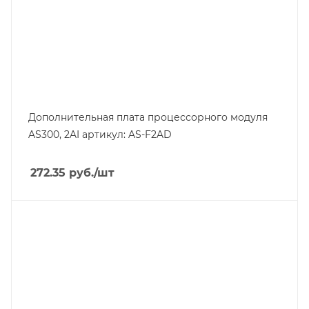
Дополнительная плата процессорного модуля
AS300, 2AI артикул: AS-F2AD
272.35
руб.
/шт
Тип изделия
контроллер АВ
Линейка продукции
PR
Тип напряжения
VAC