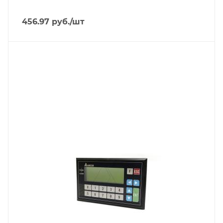
456.97
руб.
/шт
Тип изделия
панель управления+ПЛК
Линейка продукции
TP04P
Степень защиты
IP66
Вес, кг
0.42
Встроенный интерфейс связи
USB, 2xRS485
Порт Ethernet
Нет