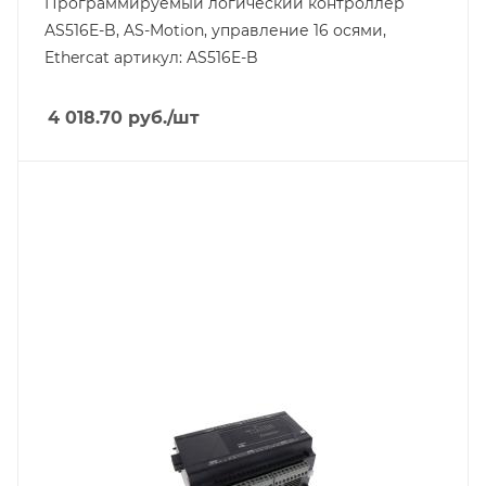
Программируемый логический контроллер
AS516E-B, AS-Motion, управление 16 осями,
Ethercat артикул: AS516E-B
4 018.70
руб.
/шт
Тип изделия
модуль расширения
Линейка продукции
DVP-ES
Тип напряжения
VDC
Способ крепления
на DIN-рейку
Степень защиты
IP20