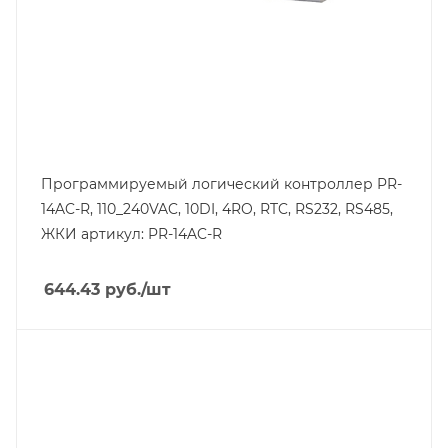
Дисплей
да
Порт Ethernet
Нет
Программируемый логический контроллер PR-
14AC-R, 110_240VAC, 10DI, 4RO, RTC, RS232, RS485,
ЖКИ артикул: PR-14AC-R
644.43
руб.
/шт
Тип изделия
модуль расширения
Линейка продукции
AS