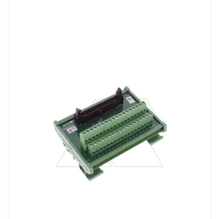
Тип изделия
аксессуар
Линейка продукции
DVP
Способ крепления
на DIN-рейку
Вес, кг
0.166