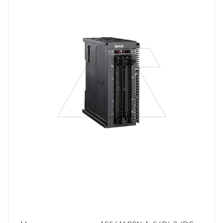
Тип напряжения
VDC
Способ крепления
на DIN-рейку