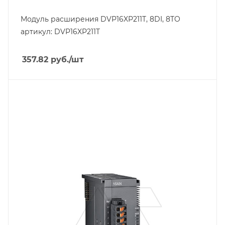
Модуль расширения DVP16XP211T, 8DI, 8TO
артикул: DVP16XP211T
357.82
руб.
/шт
Тип изделия
модуль расширения
Линейка продукции
AS
Тип напряжения
VDC
Способ крепления
на DIN-рейку