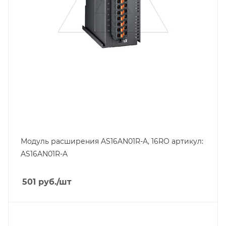
Модуль расширения AS16AN01R-A, 16RO артикул:
AS16AN01R-A
501
руб.
/шт
Тип изделия