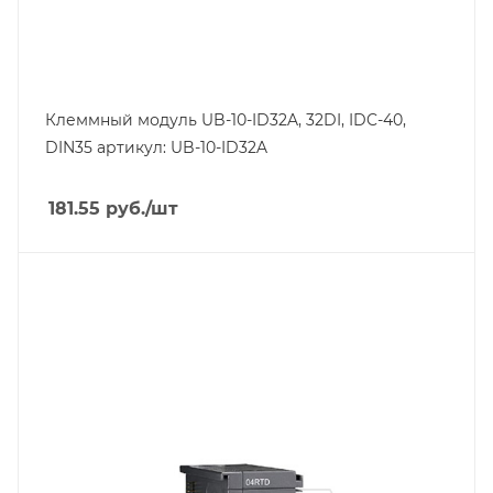
Клеммный модуль UB-10-ID32A, 32DI, IDC-40,
DIN35 артикул: UB-10-ID32A
181.55
руб.
/шт
Тип изделия
модуль расширения
Линейка продукции
AS
Тип напряжения
VDC
Способ крепления
на DIN-рейку