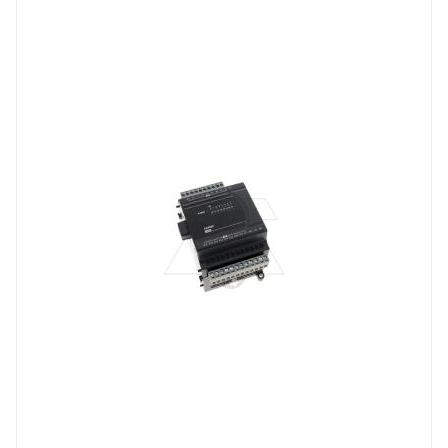
модуль расширения
Линейка продукции
DVP-ES
Тип напряжения
VDC
Способ крепления
на DIN-рейку
Степень защиты
IP20