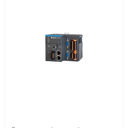
Тип напряжения
VDC
Способ крепления
на DIN-рейку