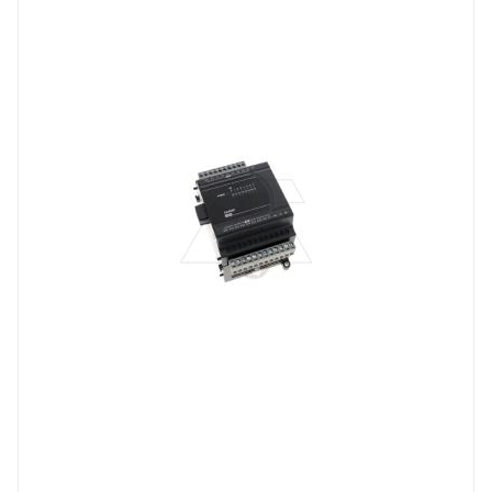
DVP-ES
Тип напряжения
VDC
Способ крепления
на DIN-рейку
Степень защиты
IP20