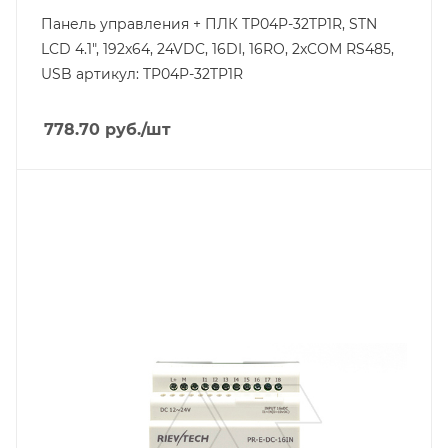
Панель управления + ПЛК TP04P-32TP1R, STN
LCD 4.1", 192x64, 24VDC, 16DI, 16RO, 2xCOM RS485,
USB артикул: TP04P-32TP1R
778.70
руб.
/шт
Тип изделия
модуль расширения
Линейка продукции
PR
Тип напряжения
VDC
Способ крепления
на DIN-рейку/на панель
Степень защиты
IP20