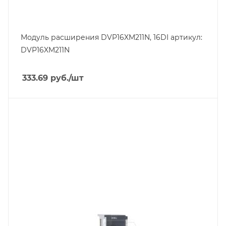
Модуль расширения DVP16XM211N, 16DI артикул:
DVP16XM211N
333.69
руб.
/шт
Тип изделия
модуль расширения
Линейка продукции
AS
Тип напряжения
VDC
Способ крепления
на DIN-рейку