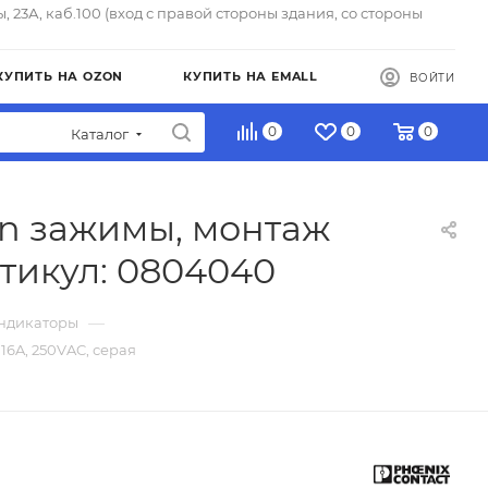
ы, 23А, каб.100 (вход с правой стороны здания, со стороны
КУПИТЬ НА OZON
КУПИТЬ НА EMALL
ВОЙТИ
0
0
0
Каталог
in зажимы, монтаж
ртикул: 0804040
—
Индикаторы
16A, 250VAC, серая