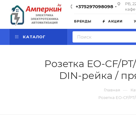
РБ, 2
+375297098098
кафе 
БРЕНДЫ
АКЦИИ
КАТАЛОГ
Розетка EO-CF/PT
DIN-рейка / пр
—
Главная
Ка
Розетка EO-CF/PT/