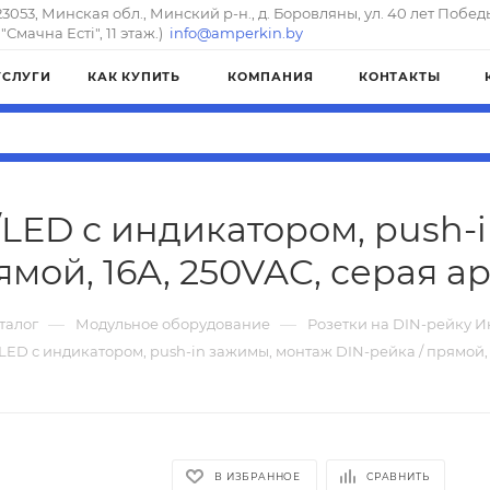
23053, Минская обл., Минский р-н., д. Боровляны, ул. 40 лет Побед
"Смачна Естi", 11 этаж.)
info@amperkin.by
УСЛУГИ
КАК КУПИТЬ
КОМПАНИЯ
КОНТАКТЫ
/LED с индикатором, push-
ямой, 16A, 250VAC, серая а
—
—
талог
Модульное оборудование
Розетки на DIN-рейку 
LED с индикатором, push-in зажимы, монтаж DIN-рейка / прямой, 
В ИЗБРАННОЕ
СРАВНИТЬ