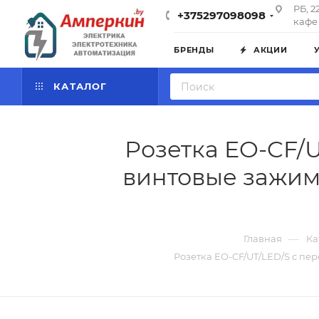
РБ, 2
+375297098098
кафе 
БРЕНДЫ
АКЦИИ
КАТАЛОГ
Розетка EO-CF/
винтовые зажимы
—
Главная
Ка
Розетка EO-CF/UT/LED/S с пе