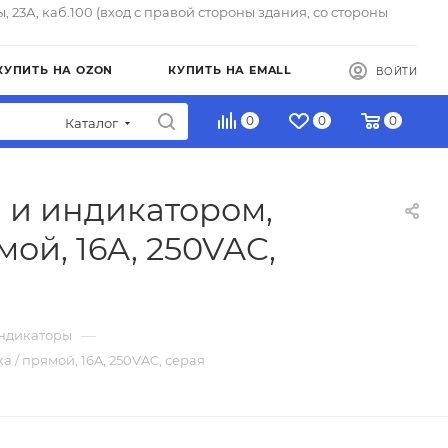
ы, 23А, каб.100 (вход с правой стороны здания, со стороны
КУПИТЬ НА OZON
КУПИТЬ НА EMALL
ВОЙТИ
0
0
0
Каталог
 и индикатором,
ой, 16A, 250VAC,
—
Индикаторы
/ прямой, 16A, 250VAC, серая