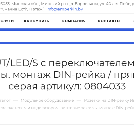
23053, Минская обл., Минский р-н., д. Боровляны, ул. 40 лет Побед
"Смачна Естi", 11 этаж.)
info@amperkin.by
УСЛУГИ
КАК КУПИТЬ
КОМПАНИЯ
КОНТАКТЫ
UT/LED/S с переключателем
, монтаж DIN-рейка / прям
серая артикул: 0804033
—
—
талог
Модульное оборудование
Розетки на DIN-рейку 
реключателем и индикатором, винтовые зажимы, монтаж DIN-рейка 