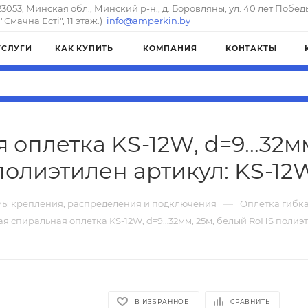
23053, Минская обл., Минский р-н., д. Боровляны, ул. 40 лет Побед
"Смачна Естi", 11 этаж.)
info@amperkin.by
УСЛУГИ
КАК КУПИТЬ
КОМПАНИЯ
КОНТАКТЫ
 оплетка KS-12W, d=9…32м
полиэтилен артикул: KS-12
—
мы крепления, распределения и подключения
Оплетка гибк
ая спиральная оплетка KS-12W, d=9…32мм, 25м, белый RoHS полиэ
В ИЗБРАННОЕ
СРАВНИТЬ