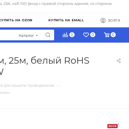
ы, 23А, каб.100 (вход с правой стороны здания, со стороны
КУПИТЬ НА OZON
КУПИТЬ НА EMALL
ВОЙТИ
0
0
0
Каталог
м, 25м, белый RoHS
W
—
ая для защиты проводников
тилен