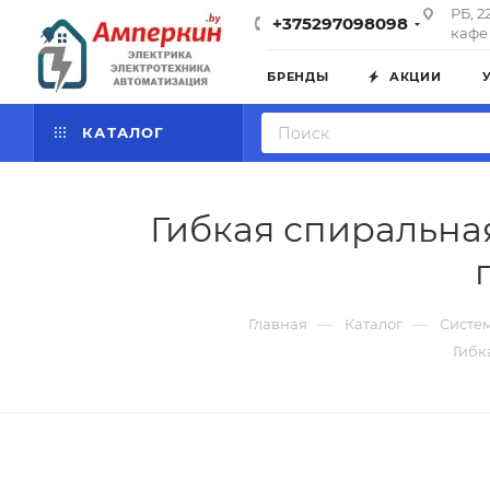
РБ, 2
+375297098098
кафе 
БРЕНДЫ
АКЦИИ
КАТАЛОГ
Гибкая спиральная
—
—
Главная
Каталог
Систе
Гибк