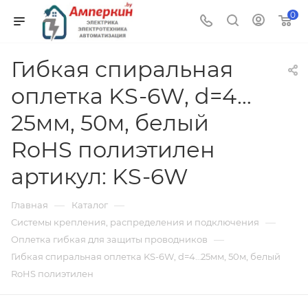
0
Гибкая спиральная
оплетка KS-6W, d=4…
25мм, 50м, белый
RoHS полиэтилен
артикул: KS-6W
—
—
Главная
Каталог
—
Системы крепления, распределения и подключения
—
Оплетка гибкая для защиты проводников
Гибкая спиральная оплетка KS-6W, d=4…25мм, 50м, белый
RoHS полиэтилен